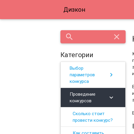
Дизкон
search
close
Категории
Выбор
chevron_right
параметров
конкурса
Проведение
chevron_right
конкурсов
Сколько стоит
провести конкурс?
Как составить